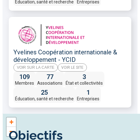
Éducation, santé et recherche
Entreprises
Yvelines Coopération internationale &
développement - YCID
VOIR SUR LA CARTE
VOIR LE SITE
109
77
3
Membres
Associations
État et collectivités
25
1
Éducation, santé et recherche
Entreprises
+
−
Objectifs