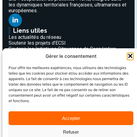
les dynamiques territoriales françaises, ultramarines et
européennes.
Liens utiles
Les actualités du réseau
Soutenir les projets d’ECSI
Soutenir les Initiatives Citoyennes de Coopération
Internationale
Gérer le consentement
Les partenaires
Dictionnaire de la solidarité internationale
Pour offrir les meilleures expériences, nous utilisons des technologies
Nous contacter
telles que les cookies pour stocker et/ou accéder aux informations des
appareils. Le fait de consentir à ces technologies nous permettra de
Une question ou un projet ?
traiter des données telles que le comportement de navigation ou les ID
Contactez l’équipe CIRRMA via notre formulaire ou par
uniques sur ce site. Le fait de ne pas consentir ou de retirer son
téléphone. Nous sommes à votre écoute pour vous
consentement peut avoir un effet négatif sur certaines caractéristiques
accompagner dans votre démarche d’engagement
et fonctions.
solidaire.
FORMULAIRE DE CONTACT
Accepter
Refuser